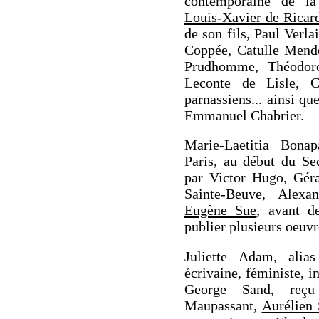
contemporaine de la
Louis-Xavier de Ricar
de son fils, Paul Verl
Coppée, Catulle Mend
Prudhomme, Théodore
Leconte de Lisle, Ch
parnassiens... ainsi q
Emmanuel Chabrier.
Marie-Laetitia Bonap
Paris, au début du Se
par Victor Hugo, Gér
Sainte-Beuve, Alex
Eugène Sue
, avant d
publier plusieurs oeuvr
Juliette Adam, ali
écrivaine, féministe, i
George Sand, reç
Maupassant,
Aurélien 