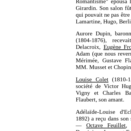
Romantisme" épousa l
Girardin. Son salon fû
qui pouvait ne pas êtr
Lamartine, Hugo, Berli
Aurore Dupin, baronn
(1804-1876), recev
Delacroix,
Eugène Fr
Adam (que nous reverr
Mérimée, Gustave Fla
MM. Musset et Chopin
Louise Colet
(1810-18
société de Victor Hu
Vigny et Charles Bau
Flaubert, son amant.
Adélaïde-Louise d'E
1892) a reçu dans son 
—
Octave Feuillet