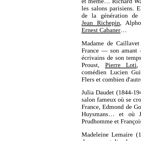
et même… Richard Wag
les salons parisiens. 
de la génération d
Jean Richepin
, Alph
Ernest Cabaner
…
Madame de Caillavet 
France — son amant — 
écrivains de son temp
Proust,
Pierre Loti
,
comédien Lucien Gui
Flers et combien d'autr
Julia Daudet (1844-194
salon fameux où se cro
France, Edmond de Gon
Huysmans… et où Jo
Prudhomme et François
Madeleine Lemaire (18