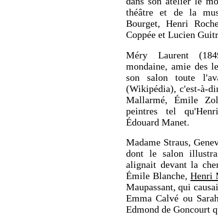
dans son atelier le mon
théâtre et de la mu
Bourget, Henri Roche
Coppée et Lucien Guitr
Méry Laurent (1849
mondaine, amie des le
son salon toute l'ava
(Wikipédia), c'est-à-d
Mallarmé, Émile Zol
peintres tel qu'Hen
Édouard Manet.
Madame Straus, Genev
dont le salon illustra
alignait devant la c
Émile Blanche,
Henri 
Maupassant, qui causai
Emma Calvé ou Sarah 
Edmond de Goncourt qu