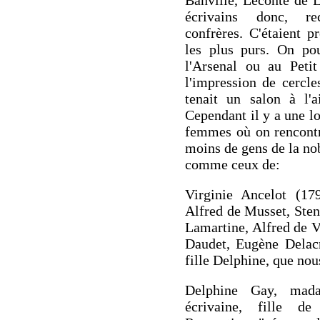
Banville, Leconte de 
écrivains donc, rec
confrères. C'étaient p
les plus purs. On po
l'Arsenal ou au Peti
l'impression de cercl
tenait un salon à l'a
Cependant il y a une lo
femmes où on rencontra
moins de gens de la nob
comme ceux de:
Virginie Ancelot (17
Alfred de Musset, Sten
Lamartine, Alfred de 
Daudet, Eugène Delacr
fille Delphine, que nou
Delphine Gay, ma
écrivaine, fille d