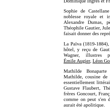
Dominique Ingres et Fr
Sophie de Castellane
noblesse royale et i
Alexandre Dumas, pè
Théophile Gautier, Jule
faisait donner des repré
La Païva (1819-1884),
hôtel, y reçu de Gaut
Wagner, illustres p
Émile Augier
,
Léon Go
Mathilde Bonaparte
Mathilde, cousine de
essentiellement littéra
Gustave Flaubert, Thé
frères Goncourt, Fran
comme on peut s'en d
aurait été apolitique.