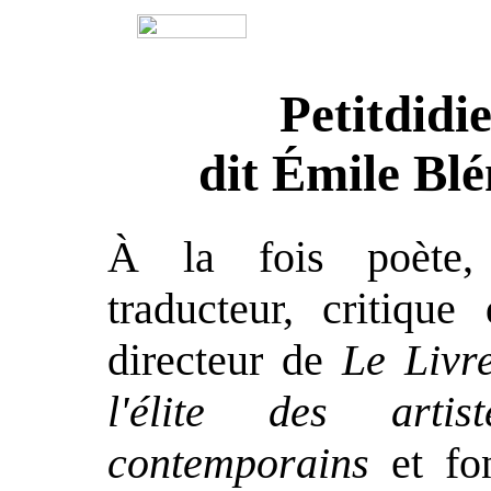
Petitdidi
dit Émile Bl
À la fois poète, d
traducteur, critique
directeur de
Le Livr
l'élite des arti
contemporains
et fo