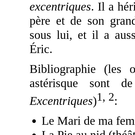
excentriques
. Il a h
père et de son grand
sous lui, et il a aus
Éric.
Bibliographie (les
astérisque sont 
1, 2
Excentriques
)
:
Le Mari de ma fem
La Pie au nid (théâ